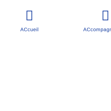
ACcueil
ACcompag
son des colline
LIEU À VIVRE –
06.63.26.22.68