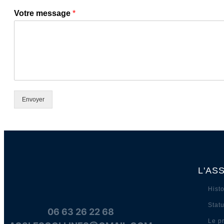
Votre message
*
Envoyer
L'AS
Histo
Statu
06 63 26 22 68
Le pr