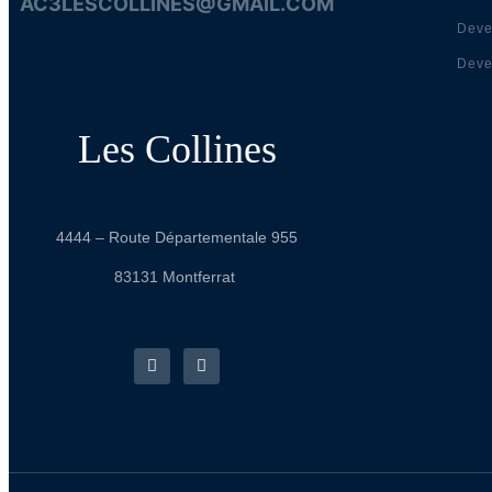
AC3LESCOLLINES@GMAIL.COM
Deve
Deve
Les Collines
4444 – Route Départementale 955
83131 Montferrat