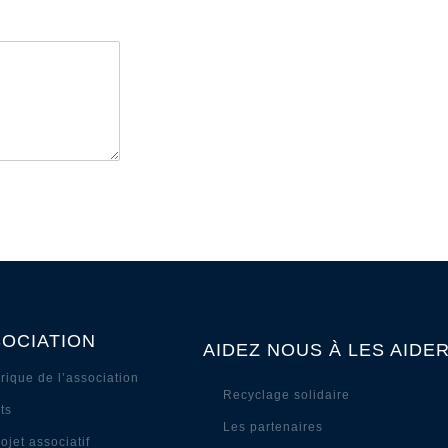
SOCIATION
AIDEZ NOUS À LES AIDER
rique de l’association
Recyclage solidaire
ts
Les partenaires
ojet associatif