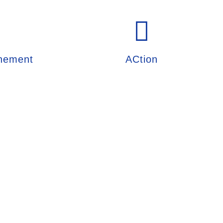
nement
ACtion
s